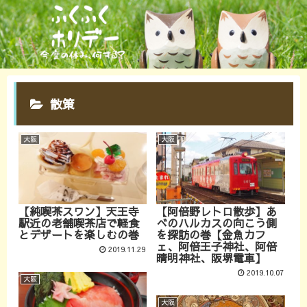
散策
大阪
大阪
【純喫茶スワン】天王寺
【阿倍野レトロ散歩】あ
駅近の老舗喫茶店で軽食
べのハルカスの向こう側
とデザートを楽しむの巻
を探訪の巻【金魚カフ
ェ、阿倍王子神社、阿倍
2019.11.29
晴明神社、阪堺電車】
2019.10.07
大阪
大阪