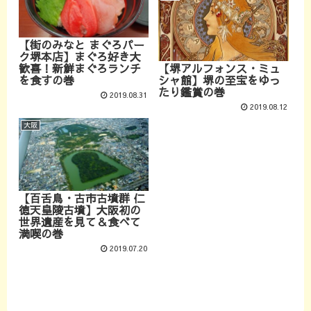
【街のみなと まぐろパー
ク堺本店】まぐろ好き大
【堺アルフォンス・ミュ
歓喜！新鮮まぐろランチ
シャ館】堺の至宝をゆっ
を食すの巻
たり鑑賞の巻
2019.08.31
2019.08.12
大阪
【百舌鳥・古市古墳群 仁
徳天皇陵古墳】大阪初の
世界遺産を見て＆食べて
満喫の巻
2019.07.20